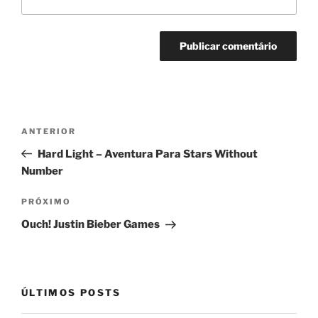
Navegação
Post
ANTERIOR
de
anterior
Hard Light – Aventura Para Stars Without
Post
Number
Próximo
PRÓXIMO
post
Ouch! Justin Bieber Games
ÚLTIMOS POSTS