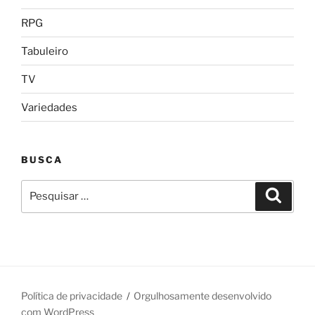
RPG
Tabuleiro
TV
Variedades
BUSCA
Pesquisar
Pesqui
por:
Política de privacidade
Orgulhosamente desenvolvido
com WordPress