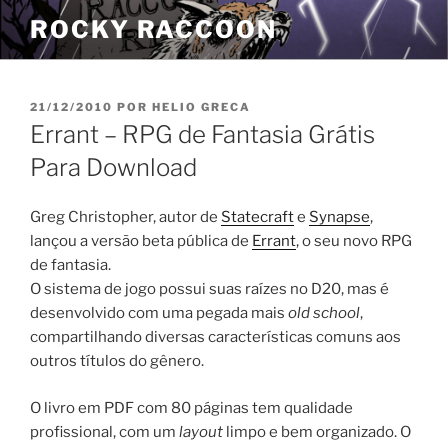
Pular
ROCKY RACCOON
para
o
conteúdo
PUBLICADO
21/12/2010
POR
HELIO GRECA
EM
Errant – RPG de Fantasia Grátis
Para Download
Greg Christopher, autor de
Statecraft
e
Synapse
,
lançou a versão beta pública de
Errant
, o seu novo RPG
de fantasia.
O sistema de jogo possui suas raízes no D20, mas é
desenvolvido com uma pegada mais
old school
,
compartilhando diversas características comuns aos
outros títulos do gênero.
O livro em PDF com 80 páginas tem qualidade
profissional, com um
layout
limpo e bem organizado. O