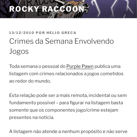
Pular
ROCKY RACCOON
para
o
conteúdo
PUBLICADO
13/12/2010
POR
HELIO GRECA
EM
Crimes da Semana Envolvendo
Jogos
Toda semana o pessoal do
Purple Pawn
publica uma
listagem com crimes relacionados a jogos cometidos
ao redor do mundo.
Esta relação pode ser a mais remota, incidental ou sem
fundamento possível – para figurar na listagem basta
somente que os componentes jogo/crime estejam
presentes na notícia.
A listagem não atende a nenhum propósito e não serve