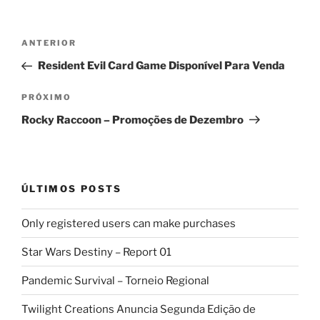
Navegação
Post
ANTERIOR
de
anterior
Resident Evil Card Game Disponível Para Venda
Post
Próximo
PRÓXIMO
post
Rocky Raccoon – Promoções de Dezembro
ÚLTIMOS POSTS
Only registered users can make purchases
Star Wars Destiny – Report 01
Pandemic Survival – Torneio Regional
Twilight Creations Anuncia Segunda Edição de