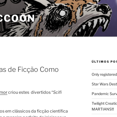
CCOON
ÚLTIMOS PO
tas de Ficção Como
Only registere
Star Wars Dest
umor
criou estes divertidos “
Scifi
Pandemic Survi
Twilight Creat
MARTIANS!!!
dos em clássicos da ficção científica