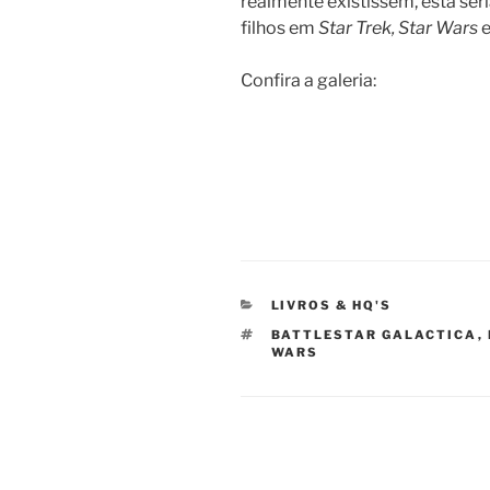
realmente existissem, esta seri
filhos em
Star Trek, Star Wars
Confira a galeria:
CATEGORIAS
LIVROS & HQ'S
TAGS
BATTLESTAR GALACTICA
,
WARS