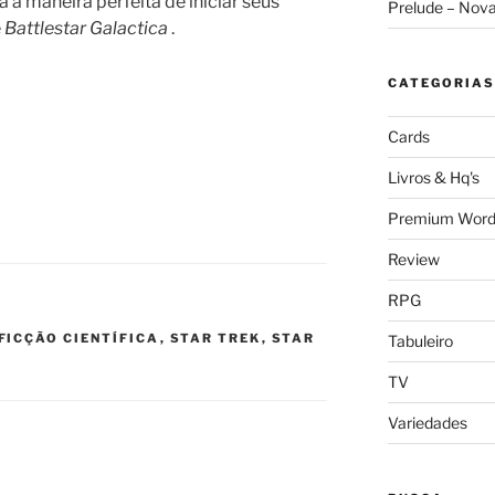
a a maneira perfeita de iniciar seus
Prelude – Nov
e
Battlestar Galactica
.
CATEGORIAS
Cards
Livros & Hq's
Premium Word
Review
RPG
FICÇÃO CIENTÍFICA
,
STAR TREK
,
STAR
Tabuleiro
TV
Variedades