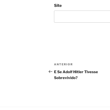
Site
Navegação
Post
ANTERIOR
de
anterior
E Se Adolf Hitler Tivesse
Sobrevivido?
Post