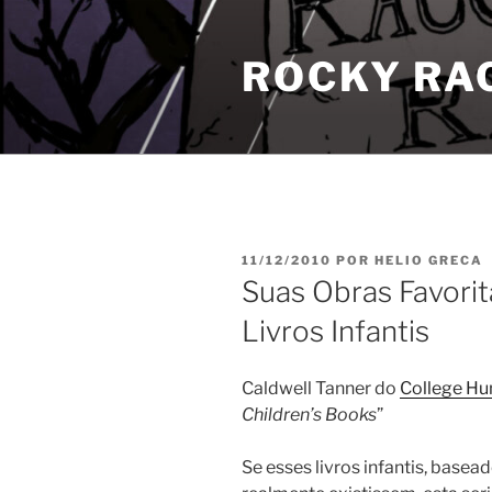
Pular
para
ROCKY RA
o
conteúdo
PUBLICADO
11/12/2010
POR
HELIO GRECA
EM
Suas Obras Favori
Livros Infantis
Caldwell Tanner do
College H
Children’s Books
”
Se esses livros infantis, basea