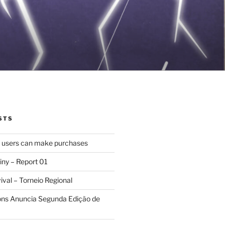
STS
d users can make purchases
iny – Report 01
val – Torneio Regional
ions Anuncia Segunda Edição de