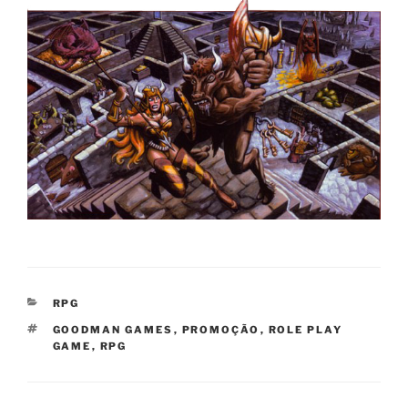
CATEGORIAS
RPG
TAGS
GOODMAN GAMES
,
PROMOÇÃO
,
ROLE PLAY
GAME
,
RPG