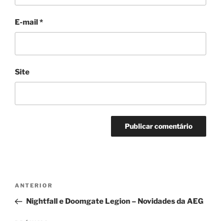
E-mail
*
Site
Navegação
Post
ANTERIOR
de
anterior
Nightfall e Doomgate Legion – Novidades da AEG
Post