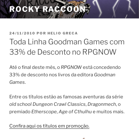
Pular
ROCKY RACCOON
para
o
conteúdo
PUBLICADO
24/11/2010
POR
HELIO GRECA
EM
Toda Linha Goodman Games com
33% de Desconto no RPGNOW
Até o final deste mês, o
RPGNOW
está concedendo
33% de desconto nos livros da editora
Goodman
Games
.
Entre os títulos estão as famosas aventuras da série
old school Dungeon Crawl Classics
,
Dragonmech
, o
premiado
Etherscope
,
Age of Cthulhu
e muitos mais.
Confira aqui os títulos em promoção.