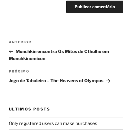
Navegação
Post
ANTERIOR
de
anterior
Munchkin encontra Os Mitos de Cthulhu em
Post
Munchkinomicon
Próximo
PRÓXIMO
post
Jogo de Tabuleiro – The Heavens of Olympus
ÚLTIMOS POSTS
Only registered users can make purchases