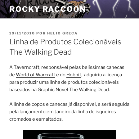
Pular
ROCKY RACCOON
para
o
conteúdo
PUBLICADO
19/11/2010
POR
HELIO GRECA
EM
Linha de Produtos Colecionáveis
The Walking Dead
A Taverncraft, responsável pelas belíssimas canecas
de
World of Warcraft
e do
Hobbit
, adquiriu a licença
para produzir uma linha de produtos colecionáveis
baseados na Graphic Novel The Walking Dead.
A linha de copos e canecas já disponível, e será seguida
pela lançamento em Janeiro da linha de isqueiros
cromados e esmaltados.