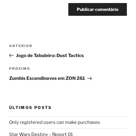
Navegação
Post
ANTERIOR
de
anterior
Jogo de Tabuleiro: Dust Tactics
Post
Próximo
PRÓXIMO
post
Zumbis Escandinavos em ZON 261
ÚLTIMOS POSTS
Only registered users can make purchases
Star Wars Destiny – Report 01