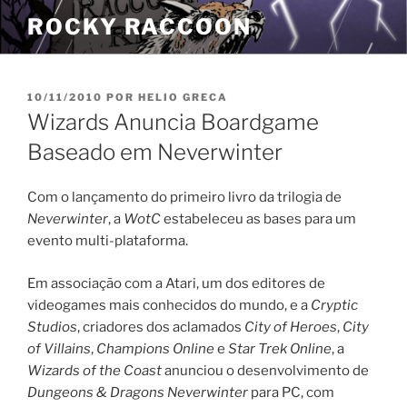
Pular
ROCKY RACCOON
para
o
conteúdo
PUBLICADO
10/11/2010
POR
HELIO GRECA
EM
Wizards Anuncia Boardgame
Baseado em Neverwinter
Com o lançamento do primeiro livro da trilogia de
Neverwinter
, a
WotC
estabeleceu as bases para um
evento multi-plataforma.
Em associação com a Atari, um dos editores de
videogames mais conhecidos do mundo, e a
Cryptic
Studios
, criadores dos aclamados
City of Heroes
,
City
of Villains
,
Champions Online
e
Star Trek Online
, a
Wizards of the Coast
anunciou o desenvolvimento de
Dungeons & Dragons Neverwinter
para PC, com