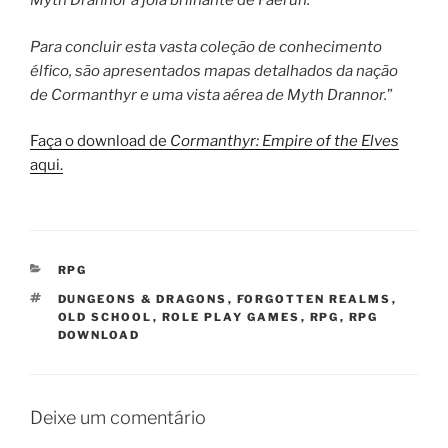
Myth Drannor a jóia brilhante de Faerûn.
Para concluir esta vasta coleção de conhecimento
élfico, são apresentados mapas detalhados da nação
de Cormanthyr e uma vista aérea de Myth Drannor.
”
Faça o download de
Cormanthyr: Empire of the Elves
aqui.
CATEGORIAS
RPG
TAGS
DUNGEONS & DRAGONS
,
FORGOTTEN REALMS
,
OLD SCHOOL
,
ROLE PLAY GAMES
,
RPG
,
RPG
DOWNLOAD
Deixe um comentário