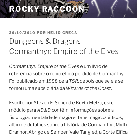
Pular
ROCKY RACCOON
para
o
conteúdo
PUBLICADO
20/10/2010
POR
HELIO GRECA
EM
Dungeons & Dragons –
Cormanthyr: Empire of the Elves
Cormanthyr: Empire of the Elves
é um livro de
referencia sobre o reino élfico perdido de Cormanthyr.
Foi publicado em 1998 pela
TSR
, depois que se ela se
tornou uma subsidiária da
Wizards of the Coast
.
Escrito por Steven E. Schend e Kevin Melka, este
módulo para
AD&D
contém informações sobre a
fisiologia, mentalidade magia e itens mágicos élficos,
além de detalhes sobre a história de Cormanthyr, Myth
Drannor, Abrigo de Sember, Vale Tangled, a Corte Elfica