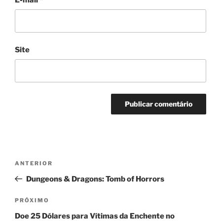
Site
Navegação
Post
ANTERIOR
de
anterior
Dungeons & Dragons: Tomb of Horrors
Post
Próximo
PRÓXIMO
post
Doe 25 Dólares para Vítimas da Enchente no