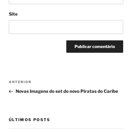
Site
Navegação
Post
ANTERIOR
de
anterior
Novas Imagens do set do novo Piratas do Caribe
Post
ÚLTIMOS POSTS