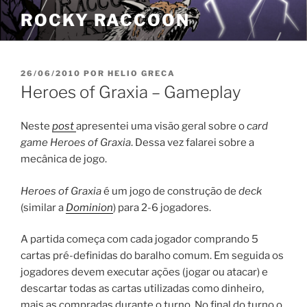
Pular
ROCKY RACCOON
para
o
conteúdo
PUBLICADO
26/06/2010
POR
HELIO GRECA
EM
Heroes of Graxia – Gameplay
Neste
post
apresentei uma visão geral sobre o
card
game
Heroes of Graxia
. Dessa vez falarei sobre a
mecânica de jogo.
Heroes of Graxia
é um jogo de construção de
deck
(similar a
Dominion
) para 2-6 jogadores.
A partida começa com cada jogador comprando 5
cartas pré-definidas do baralho comum. Em seguida os
jogadores devem executar ações (jogar ou atacar) e
descartar todas as cartas utilizadas como dinheiro,
mais as compradas durante o turno. No final do turno o