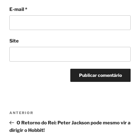
E-mail
*
Site
Navegação
Post
ANTERIOR
de
anterior
O Retorno do Rei: Peter Jackson pode mesmo vir a
Post
dirigir o Hobbit!