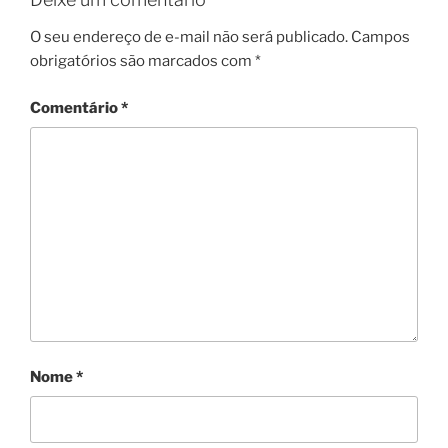
O seu endereço de e-mail não será publicado.
Campos
obrigatórios são marcados com
*
Comentário
*
Nome
*