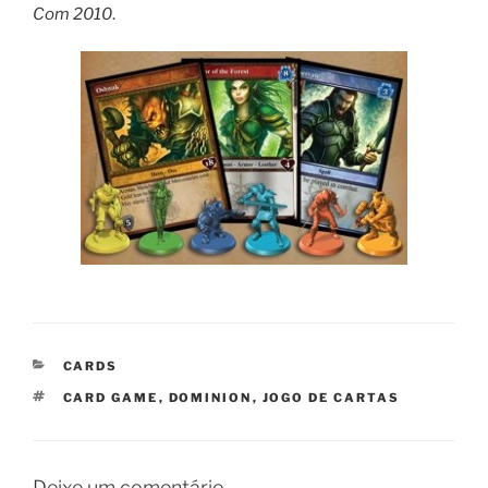
Com 2010
.
CATEGORIAS
CARDS
TAGS
CARD GAME
,
DOMINION
,
JOGO DE CARTAS
Deixe um comentário