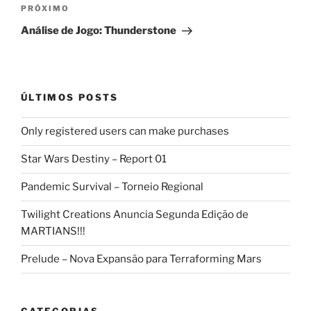
Próximo
PRÓXIMO
post
Análise de Jogo: Thunderstone
ÚLTIMOS POSTS
Only registered users can make purchases
Star Wars Destiny – Report 01
Pandemic Survival – Torneio Regional
Twilight Creations Anuncia Segunda Edição de
MARTIANS!!!
Prelude – Nova Expansão para Terraforming Mars
CATEGORIAS