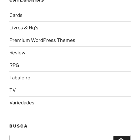
Cards
Livros & Hq's
Premium WordPress Themes
Review
RPG
Tabuleiro
TV
Variedades
BUSCA
Pesquisar