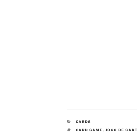
CATEGORIAS
CARDS
TAGS
CARD GAME
,
JOGO DE CAR