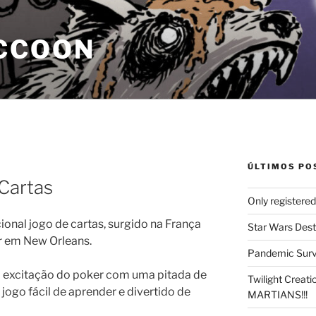
CCOON
ÚLTIMOS PO
Cartas
Only registere
ional jogo de cartas, surgido na França
Star Wars Dest
r em New Orleans.
Pandemic Survi
 a excitação do poker com uma pitada de
Twilight Creat
jogo fácil de aprender e divertido de
MARTIANS!!!