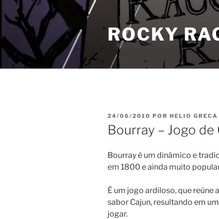
Pular
para
ROCKY RA
o
conteúdo
PUBLICADO
24/06/2010
POR
HELIO GRECA
EM
Bourray – Jogo de 
Bourray é um dinâmico e tradic
em 1800 e ainda muito popula
É um jogo ardiloso, que reúne
sabor Cajun, resultando em um 
jogar.