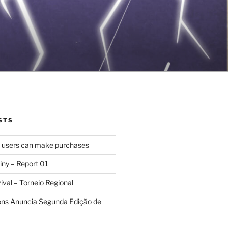
STS
d users can make purchases
iny – Report 01
val – Torneio Regional
ions Anuncia Segunda Edição de