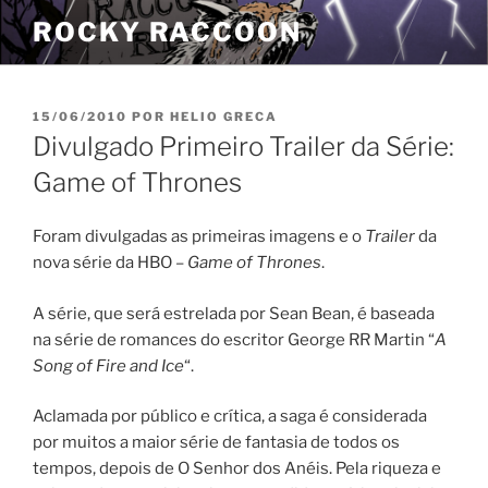
Pular
ROCKY RACCOON
para
o
conteúdo
PUBLICADO
15/06/2010
POR
HELIO GRECA
EM
Divulgado Primeiro Trailer da Série:
Game of Thrones
Foram divulgadas as primeiras imagens e o
Trailer
da
nova série da HBO –
Game of Thrones
.
A série, que será estrelada por Sean Bean, é baseada
na série de romances do escritor George RR Martin “
A
Song of Fire and Ice
“.
Aclamada por público e crítica, a saga é considerada
por muitos a maior série de fantasia de todos os
tempos, depois de O Senhor dos Anéis. Pela riqueza e