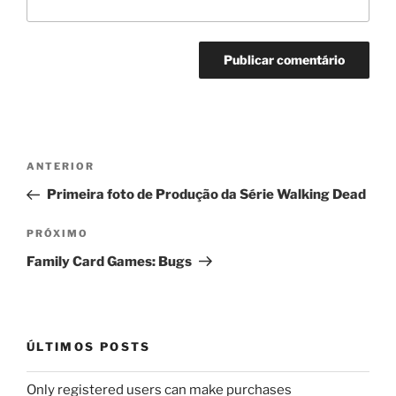
Navegação
Post
ANTERIOR
de
anterior
Primeira foto de Produção da Série Walking Dead
Post
Próximo
PRÓXIMO
post
Family Card Games: Bugs
ÚLTIMOS POSTS
Only registered users can make purchases