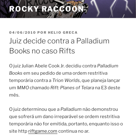
Pular
ROCKY RACCOON
para
o
conteúdo
PUBLICADO
04/06/2010
POR
HELIO GRECA
EM
Juiz decide contra a Palladium
Books no caso Rifts
O juiz Julian Abele Cook Jr. decidiu contra
Palladium
Books
em seu pedido de uma ordem restritiva
temporária contra a
Trion Worlds
, que planeja lançar
um
MMO
chamado
Rift: Planes of Telara
na E3 deste
mês.
O juiz determinou que a
Palladium
não demonstrou
que sofrerá um dano irreparável se ordem restritiva
temporária não for emitida, portanto, enquanto isso o
site http
riftgame.com
continua no ar.