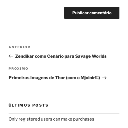
Navegação
Post
ANTERIOR
de
anterior
Zendikar como Cenário para Savage Worlds
Post
Próximo
PRÓXIMO
post
Primeiras Imagens de Thor (com o Mjolnir!!!)
ÚLTIMOS POSTS
Only registered users can make purchases