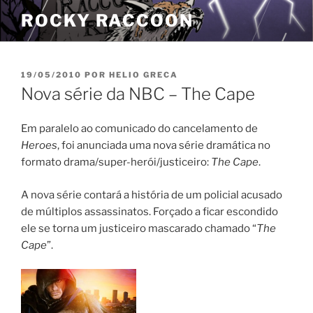
Pular
ROCKY RACCOON
para
o
conteúdo
PUBLICADO
19/05/2010
POR
HELIO GRECA
EM
Nova série da NBC – The Cape
Em paralelo ao comunicado do cancelamento de
Heroes
, foi anunciada uma nova série dramática no
formato drama/super-herói/justiceiro:
The Cape
.
A nova série contará a história de um policial acusado
de múltiplos assassinatos. Forçado a ficar escondido
ele se torna um justiceiro mascarado chamado “
The
Cape
”.