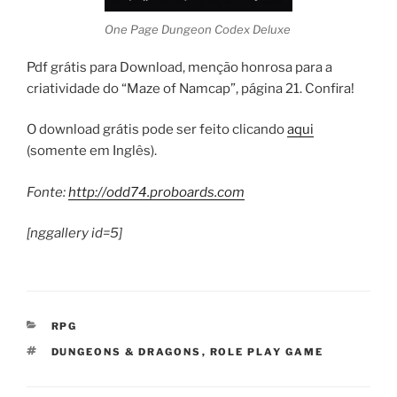
One Page Dungeon Codex Deluxe
Pdf grátis para Download, menção honrosa para a
criatividade do “Maze of Namcap”, página 21. Confira!
O download grátis pode ser feito clicando
aqui
(somente em Inglês).
Fonte:
http://odd74.proboards.com
[nggallery id=5]
CATEGORIAS
RPG
TAGS
DUNGEONS & DRAGONS
,
ROLE PLAY GAME