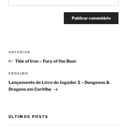
Navegação
Post
ANTERIOR
de
anterior
Tide of Iron – Fury of the Bear
Post
Próximo
PRÓXIMO
post
Lançamento do Livro do Jogador 2 – Dungeons &
Dragons em Curitiba
ÚLTIMOS POSTS