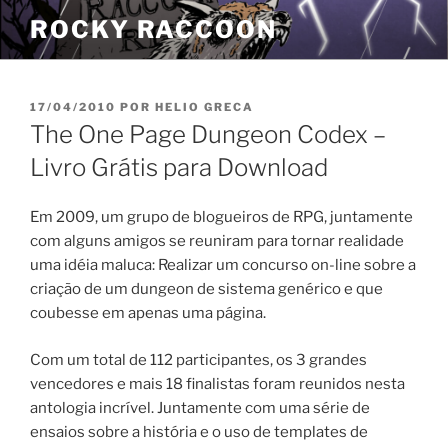
Pular
ROCKY RACCOON
para
o
conteúdo
PUBLICADO
17/04/2010
POR
HELIO GRECA
EM
The One Page Dungeon Codex –
Livro Grátis para Download
Em 2009, um grupo de blogueiros de RPG, juntamente
com alguns amigos se reuniram para tornar realidade
uma idéia maluca: Realizar um concurso on-line sobre a
criação de um dungeon de sistema genérico e que
coubesse em apenas uma página.
Com um total de 112 participantes, os 3 grandes
vencedores e mais 18 finalistas foram reunidos nesta
antologia incrível. Juntamente com uma série de
ensaios sobre a história e o uso de templates de