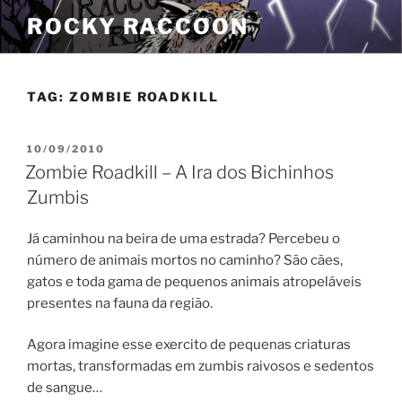
Pular
ROCKY RACCOON
para
o
conteúdo
TAG:
ZOMBIE ROADKILL
PUBLICADO
10/09/2010
EM
Zombie Roadkill – A Ira dos Bichinhos
Zumbis
Já caminhou na beira de uma estrada? Percebeu o
número de animais mortos no caminho? São cães,
gatos e toda gama de pequenos animais atropeláveis
presentes na fauna da região.
Agora imagine esse exercito de pequenas criaturas
mortas, transformadas em zumbis raivosos e sedentos
de sangue…