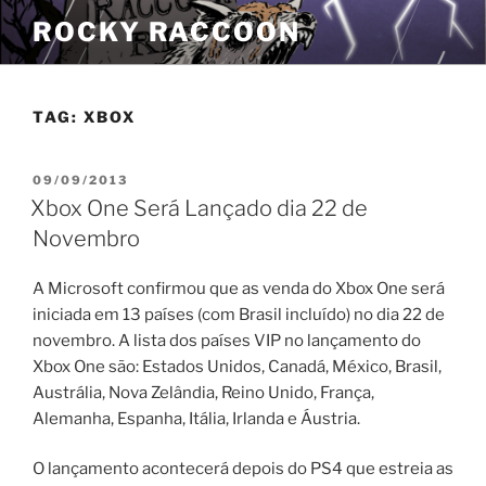
Pular
ROCKY RACCOON
para
o
conteúdo
TAG:
XBOX
PUBLICADO
09/09/2013
EM
Xbox One Será Lançado dia 22 de
Novembro
A Microsoft confirmou que as venda do Xbox One será
iniciada em 13 países (com Brasil incluído) no dia 22 de
novembro. A lista dos países VIP no lançamento do
Xbox One são: Estados Unidos, Canadá, México, Brasil,
Austrália, Nova Zelândia, Reino Unido, França,
Alemanha, Espanha, Itália, Irlanda e Áustria.
O lançamento acontecerá depois do PS4 que estreia as