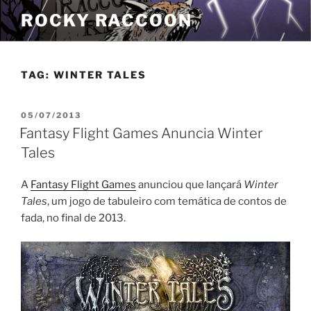
Pular
ROCKY RACCOON
para
o
conteúdo
TAG:
WINTER TALES
PUBLICADO
05/07/2013
EM
Fantasy Flight Games Anuncia Winter
Tales
A
Fantasy Flight Games
anunciou que lançará
Winter
Tales
, um jogo de tabuleiro com temática de contos de
fada, no final de 2013.