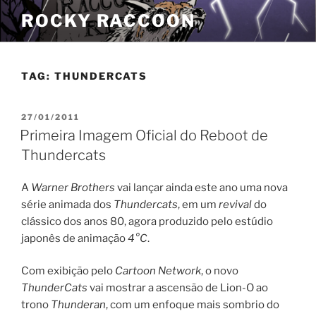
Pular
ROCKY RACCOON
para
o
conteúdo
TAG:
THUNDERCATS
PUBLICADO
27/01/2011
EM
Primeira Imagem Oficial do Reboot de
Thundercats
A
Warner Brothers
vai lançar ainda este ano uma nova
série animada dos
Thundercats
, em um
revival
do
clássico dos anos 80, agora produzido pelo estúdio
japonês de animação
4°C
.
Com exibição pelo
Cartoon Network
, o novo
ThunderCats
vai mostrar a ascensão de Lion-O ao
trono
Thunderan
, com um enfoque mais sombrio do