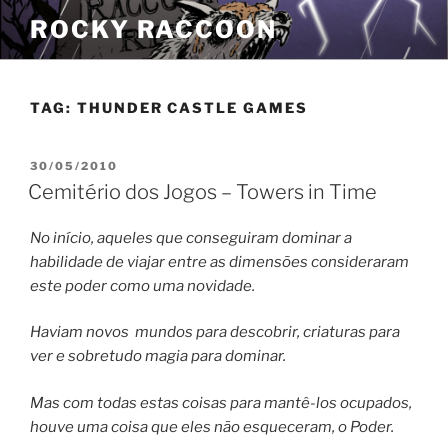
Pular
ROCKY RACCOON
para
o
conteúdo
TAG:
THUNDER CASTLE GAMES
PUBLICADO
30/05/2010
EM
Cemitério dos Jogos – Towers in Time
No início, aqueles que conseguiram dominar a
habilidade de viajar entre as dimensões consideraram
este poder como uma novidade.
Haviam novos mundos para descobrir, criaturas para
ver e sobretudo magia para dominar.
Mas com todas estas coisas para mantê-los ocupados,
houve uma coisa que eles não esqueceram, o Poder.