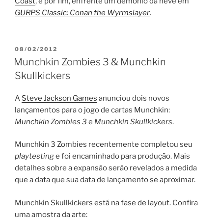
Coast
, e por fim, enfrente um demônio da neve em
GURPS Classic: Conan the Wyrmslayer
.
PUBLICADO
08/02/2012
EM
Munchkin Zombies 3 & Munchkin
Skullkickers
A
Steve Jackson Games
anunciou dois novos
lançamentos para o jogo de cartas Munchkin:
Munchkin Zombies 3
e
Munchkin Skullkickers
.
Munchkin 3 Zombies recentemente completou seu
playtesting
e foi encaminhado para produção. Mais
detalhes sobre a expansão serão revelados a medida
que a data que sua data de lançamento se aproximar.
Munchkin Skullkickers está na fase de layout. Confira
uma amostra da arte: