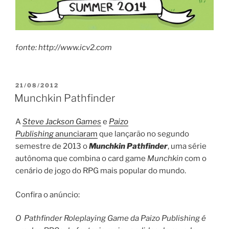
fonte: http://www.icv2.com
PUBLICADO
21/08/2012
EM
Munchkin Pathfinder
A
Steve Jackson Games
e
Paizo
Publishing
anunciaram
que lançarão no segundo
semestre de 2013 o
Munchkin Pathfinder
, uma série
autônoma que combina o card game
Munchkin
com o
cenário de jogo do RPG mais popular do mundo.
Confira o anúncio:
O Pathfinder Roleplaying Game da Paizo Publishing é