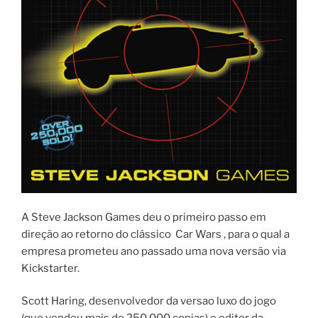
A Steve Jackson Games deu o primeiro passo em
direção ao retorno do clássico Car Wars , para o qual a
empresa prometeu ano passado uma nova versão via
Kickstarter.
Scott Haring, desenvolvedor da versao luxo do jogo