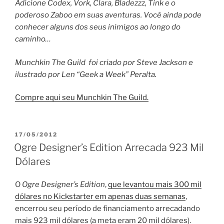
Adicione Codex, Vork, Clara, Bladezzz, Tink e o
poderoso Zaboo em suas aventuras. Você ainda pode
conhecer alguns dos seus inimigos ao longo do
caminho…
Munchkin The Guild foi criado por Steve Jackson e
ilustrado por Len “Geek a Week” Peralta.
Compre aqui seu Munchkin The Guild.
PUBLICADO
17/05/2012
EM
Ogre Designer’s Edition Arrecada 923 Mil
Dólares
O
Ogre Designer’s Edition
,
que levantou mais 300 mil
dólares no Kickstarter em apenas duas semanas
,
encerrou seu período de financiamento arrecadando
mais 923 mil dólares (a meta eram 20 mil dólares).