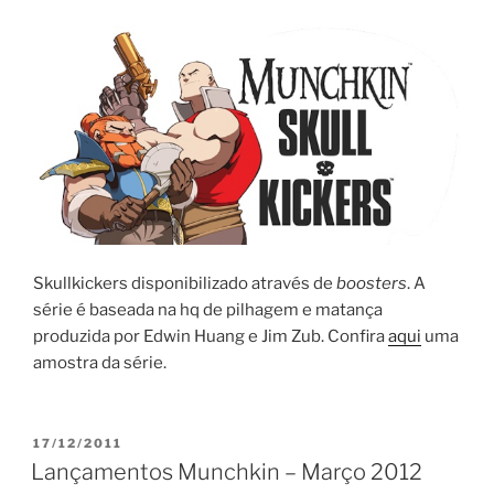
Skullkickers disponibilizado através de
boosters
. A
série é baseada na hq de pilhagem e matança
produzida por Edwin Huang e Jim Zub. Confira
aqui
uma
amostra da série.
PUBLICADO
17/12/2011
EM
Lançamentos Munchkin – Março 2012