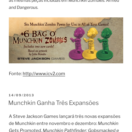
as mesmas peças incluídas em
Munchkin Zombies: Armed
and Dangerous
.
Fonte:
http://www.icv2.com
PUBLICADO
14/09/2013
EM
Munchkin Ganha Três Expansões
A Steve Jackson Games lançará três novas expansões
de Munchkin entre novembro e dezembro:
Munchkin
Gets Promoted
,
Munchkin Pathfinder: Gobsmacked
e