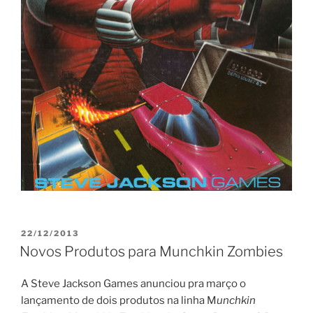
PUBLICADO
22/12/2013
EM
Novos Produtos para Munchkin Zombies
A Steve Jackson Games anunciou pra março o
lançamento de dois produtos na linha M
unchkin