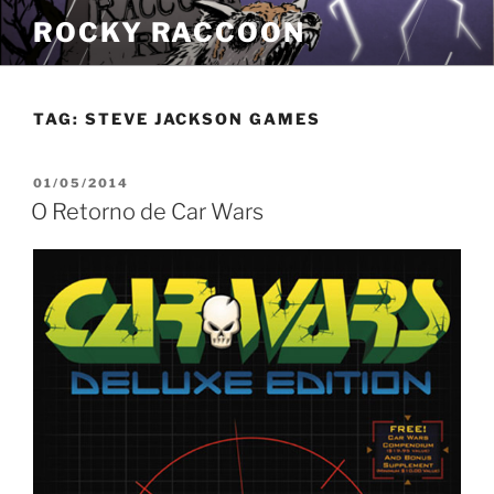
Pular
ROCKY RACCOON
para
o
conteúdo
TAG:
STEVE JACKSON GAMES
PUBLICADO
01/05/2014
EM
O Retorno de Car Wars