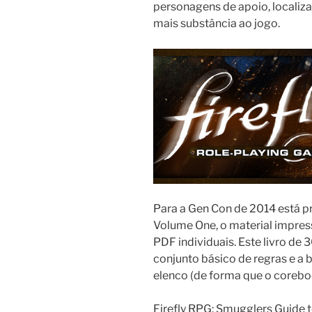
personagens de apoio, localiz
mais substância ao jogo.
Para a Gen Con de 2014 está p
Volume One, o material impres
PDF individuais. Este livro de
conjunto básico de regras e a
elenco (de forma que o coreboo
Firefly RPG: Smugglers Guide t