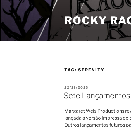
Pular
para
ROCKY RA
o
conteúdo
TAG:
SERENITY
PUBLICADO
22/11/2013
EM
Sete Lançamentos 
Margaret Weis Productions reve
lançada a versão impressa do 
Outros lançamentos futuros pa