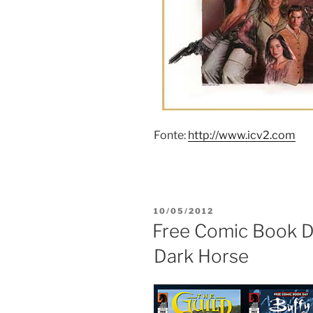
Fonte:
http://www.icv2.com
PUBLICADO
10/05/2012
EM
Free Comic Book Da
Dark Horse