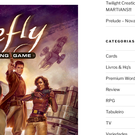
Twilight Creat
MARTIANS!!!
Prelude – Nov
CATEGORIAS
Cards
Livros & Hq's
Premium Word
Review
RPG
Tabuleiro
TV
Variedades