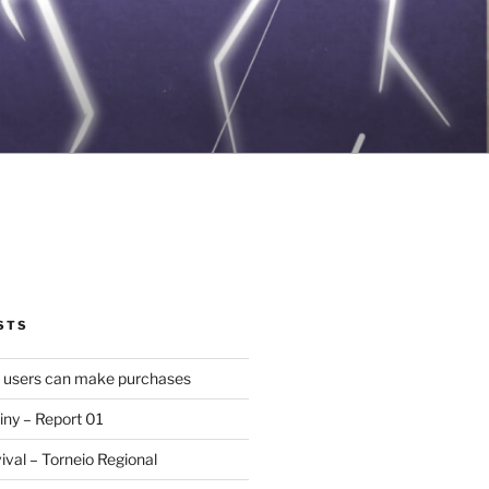
STS
d users can make purchases
iny – Report 01
val – Torneio Regional