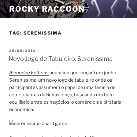
Pular
ROCKY RACCOON
para
o
conteúdo
TAG:
SERENISSIMA
PUBLICADO
30/05/2012
EM
Novo Jogo de Tabuleiro: Serenissima
Asmodee Editions
anunciou que lançará em junho
Serenissima, um novo jogo de tabuleiro onde os
participantes assumem o papel de uma família de
comerciantes da Renascença, buscando um bom
equilíbrio entre os negócios, o comércio e a pirataria
econômica.