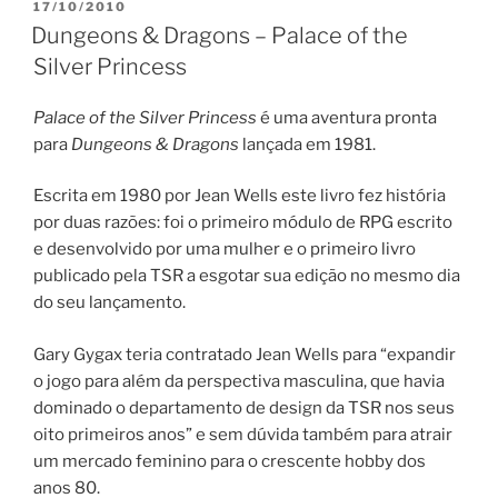
PUBLICADO
17/10/2010
EM
Dungeons & Dragons – Palace of the
Silver Princess
Palace of the Silver Princess
é uma aventura pronta
para
Dungeons & Dragons
lançada em 1981.
Escrita em 1980 por Jean Wells este livro fez história
por duas razões: foi o primeiro módulo de RPG escrito
e desenvolvido por uma mulher e o primeiro livro
publicado pela TSR a esgotar sua edição no mesmo dia
do seu lançamento.
Gary Gygax teria contratado Jean Wells para “expandir
o jogo para além da perspectiva masculina, que havia
dominado o departamento de design da TSR nos seus
oito primeiros anos” e sem dúvida também para atrair
um mercado feminino para o crescente hobby dos
anos 80.