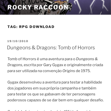
Pular
ROCKY RACCOON
para
o
conteúdo
TAG:
RPG DOWNLOAD
PUBLICADO
19/10/2010
EM
Dungeons & Dragons: Tomb of Horrors
Tomb of Horrors é uma aventura para o
Dungeons &
Dragons
, escrita por Gary Gygax e originalmente criada
para ser utilizada na convenção
Origins
de 1975.
Gygax desenvolveu a aventura para testar a habilidade
dos jogadores em sua própria campanha e também
para testar os que se gabavam de ter personagens
poderosos capazes de se dar bem em qualquer desafio.