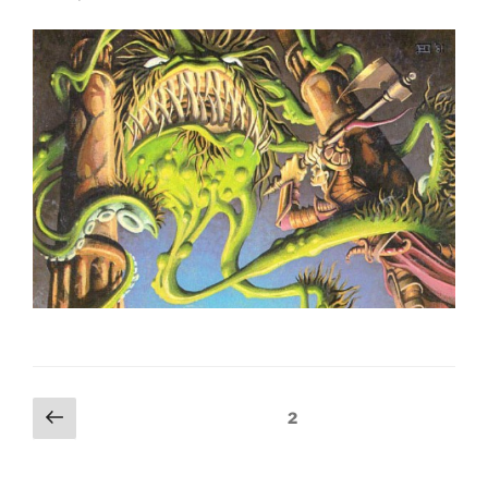
Navegação
Página
Página
2
anterior
por
posts