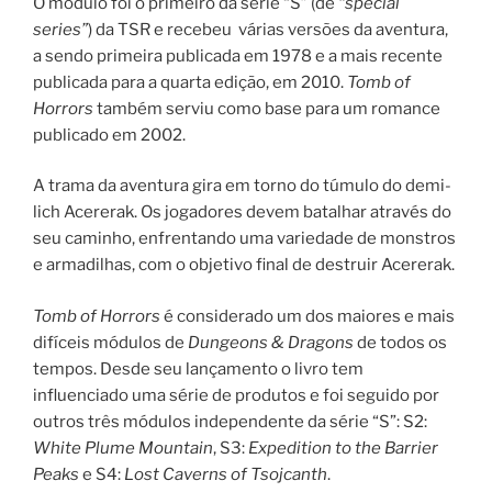
O módulo foi o primeiro da série “S” (de
“special
series”
) da TSR e recebeu várias versões da aventura,
a sendo primeira publicada em 1978 e a mais recente
publicada para a quarta edição, em 2010.
Tomb of
Horrors
também serviu como base para um romance
publicado em 2002.
A trama da aventura gira em torno do túmulo do demi-
lich Acererak. Os jogadores devem batalhar através do
seu caminho, enfrentando uma variedade de monstros
e armadilhas, com o objetivo final de destruir Acererak.
Tomb of Horrors
é considerado um dos maiores e mais
difíceis módulos de
Dungeons & Dragons
de todos os
tempos. Desde seu lançamento o livro tem
influenciado uma série de produtos e foi seguido por
outros três módulos independente da série “S”: S2:
White Plume Mountain
, S3:
Expedition to the Barrier
Peaks
e S4:
Lost Caverns of Tsojcanth
.