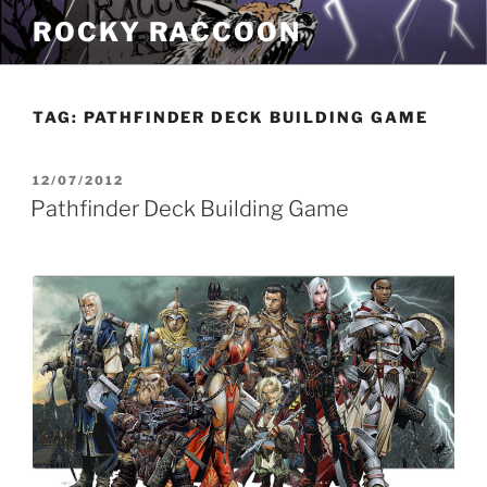
Pular
ROCKY RACCOON
para
o
conteúdo
TAG:
PATHFINDER DECK BUILDING GAME
PUBLICADO
12/07/2012
EM
Pathfinder Deck Building Game