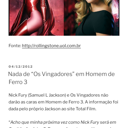
Fonte:
http://rollingstone.uol.com.br
PUBLICADO
04/12/2012
EM
Nada de “Os Vingadores” em Homem de
Ferro 3
Nick Fury (Samuel L Jackson) e Os Vingadores não
darão as caras em Homem de Ferro 3. A informação foi
dada pelo próprio Jackson ao site Total Film.
“
Acho que minha próxima vez como Nick Fury será em