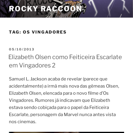
Pular
ROCKY RACCOON
para
o
conteúdo
TAG:
OS VINGADORES
PUBLICADO
05/10/2013
EM
Elizabeth Olsen como Feiticeira Escarlate
em Vingadores 2
Samuel L. Jackson acaba de revelar (parece que
acidentalmente) a irmã mais nova das gêmeas Olsen,
Elizabeth Olsen, elencada para o novo filme d’Os
Vingadores. Rumores já indicavam que Elizabeth
estava sendo cobiçada para o papel da Feiticeira
Escarlate, personagem da Marvel nunca antes vista
nos cinemas.