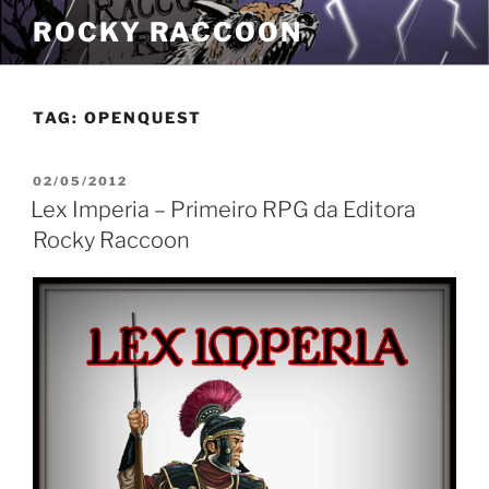
Pular
ROCKY RACCOON
para
o
conteúdo
TAG:
OPENQUEST
PUBLICADO
02/05/2012
EM
Lex Imperia – Primeiro RPG da Editora
Rocky Raccoon