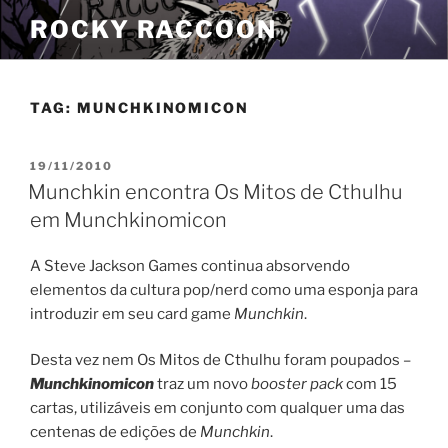
Pular
ROCKY RACCOON
para
o
conteúdo
TAG:
MUNCHKINOMICON
PUBLICADO
19/11/2010
EM
Munchkin encontra Os Mitos de Cthulhu
em Munchkinomicon
A Steve Jackson Games continua absorvendo
elementos da cultura pop/nerd como uma esponja para
introduzir em seu card game
Munchkin
.
Desta vez nem Os Mitos de Cthulhu foram poupados –
Munchkinomicon
traz
um novo
booster pack
com 15
cartas, utilizáveis em conjunto com qualquer uma das
centenas de edições de
Munchkin
.