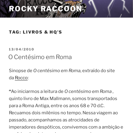
Pular
ROCKY RACCOON
para
o
conteúdo
TAG:
LIVROS & HQ’S
PUBLICADO
13/04/2010
EM
O Centésimo em Roma
Sinopse de
O centésimo em Roma
, extraído do site
da
Rocco
:
“
Ao iniciarmos a leitura de
O centésimo em Roma
,
quinto livro de Max Mallmann, somos transportados
para a Roma Antiga, entre os anos 68 e 70 d.C.
Recuamos dois milênios no tempo. Nessa viagem ao
passado, acompanhamos as atrocidades de
imperadores despóticos, convivemos com a ambição e