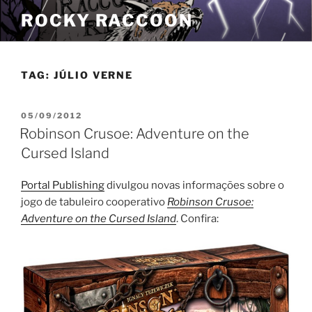
Pular
ROCKY RACCOON
para
o
conteúdo
TAG:
JÚLIO VERNE
PUBLICADO
05/09/2012
EM
Robinson Crusoe: Adventure on the
Cursed Island
Portal Publishing
divulgou novas informações sobre o
jogo de tabuleiro cooperativo
Robinson Crusoe:
Adventure on the Cursed Island
. Confira: