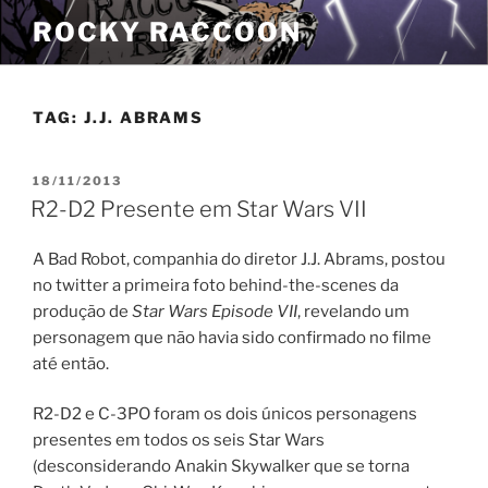
Pular
ROCKY RACCOON
para
o
conteúdo
TAG:
J.J. ABRAMS
PUBLICADO
18/11/2013
EM
R2-D2 Presente em Star Wars VII
A Bad Robot, companhia do diretor J.J. Abrams, postou
no twitter a primeira foto behind-the-scenes da
produção de
Star Wars Episode VII
, revelando um
personagem que não havia sido confirmado no filme
até então.
R2-D2 e C-3PO foram os dois únicos personagens
presentes em todos os seis Star Wars
(desconsiderando Anakin Skywalker que se torna