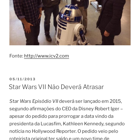
Fonte:
http://www.icv2.com
PUBLICADO
05/11/2013
EM
Star Wars VII Não Deverá Atrasar
Star Wars Episódio VII
deverá ser lançado em 2015,
segundo afirmações do CEO da Disney Robert Iger –
apesar do pedido para prorrogar a data vindo da
presidenta da Lucasfim, Kathleen Kennedy, segundo
notícia no Hollywood Reporter. O pedido veio pelo
roteirista original ter saído e um novo time de