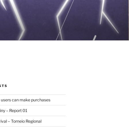
STS
d users can make purchases
iny – Report 01
val – Torneio Regional