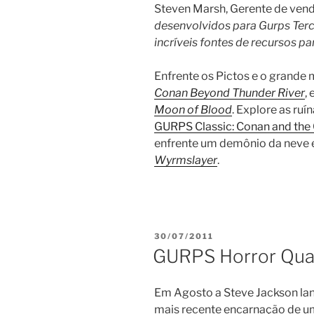
Steven Marsh, Gerente de vend
desenvolvidos para Gurps Ter
incríveis fontes de recursos p
Enfrente os Pictos e o grande
Conan Beyond Thunder River
,
Moon of Blood
. Explore as ru
GURPS Classic: Conan and the 
enfrente um demônio da neve
Wyrmslayer
.
PUBLICADO
30/07/2011
EM
GURPS Horror Qua
Em Agosto a Steve Jackson lan
mais recente encarnação de u