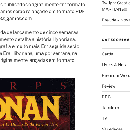
Twilight Creat
icos publicados originalmente em formato
MARTIANS!!!
Games serão relançado em formato PDF
23.sjgames.com
Prelude – Nov
da de lançamento de cinco semanas
emento detalha a história Hyboriana,
CATEGORIAS
grafia e muito mais. Em seguida serão
a Era Hiboriana, uma por semana, na
Cards
iginalmente lançadas em formato
Livros & Hq's
Premium Word
Review
RPG
Tabuleiro
TV
Variedades