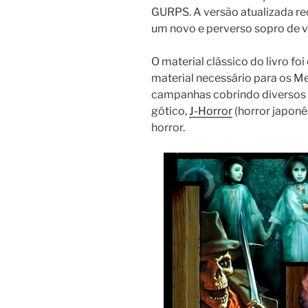
GURPS. A versão atualizada r
um novo e perverso sopro de v
O material clássico do livro fo
material necessário para os M
campanhas cobrindo diversos g
gótico,
J-Horror
(horror japonês
horror.