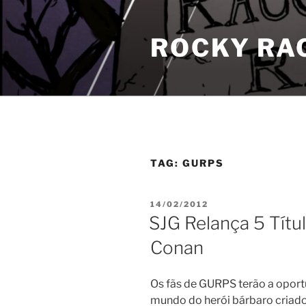
Pular
para
ROCKY RA
o
conteúdo
TAG:
GURPS
PUBLICADO
14/02/2012
EM
SJG Relança 5 Títu
Conan
Os fãs de GURPS terão a oport
mundo do herói bárbaro criado 