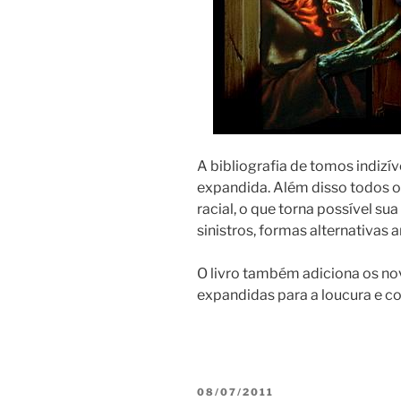
A bibliografia de tomos indizí
expandida. Além disso todos 
racial, o que torna possível su
sinistros, formas alternativa
O livro também adiciona os no
expandidas para a loucura e co
PUBLICADO
08/07/2011