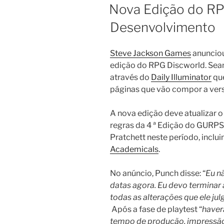
EM
Nova Edição do R
Desenvolvimento
Steve Jackson Games
anuncio
edição do RPG Discworld. Sean
através do
Daily Illuminator
que
páginas que vão compor a versã
A nova edição deve atualizar 
regras da 4 ª Edição do GURPS 
Pratchett neste período, inclu
Academicals
.
No anúncio, Punch disse: “
Eu n
datas agora. Eu devo terminar a
todas as alterações que ele jul
Após a fase de playtest “
haver
tempo de produção, impressã