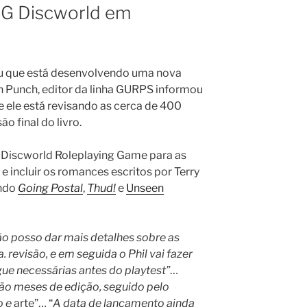
PG Discworld em
u que está desenvolvendo uma nova
 Punch, editor da linha GURPS informou
 ele está revisando as cerca de 400
o final do livro.
o Discworld Roleplaying Game para as
e incluir os romances escritos por Terry
indo
Going Postal
,
Thud!
e
Unseen
ão posso dar mais detalhes sobre as
. revisão, e em seguida o Phil vai fazer
gue necessárias antes do playtest”
…
ão meses de edição, seguido pelo
o e
arte”… “
A data de lançamento ainda