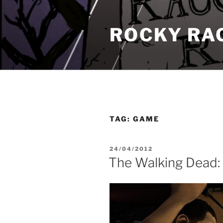
Pular
para
ROCKY RA
o
conteúdo
TAG:
GAME
PUBLICADO
24/04/2012
EM
The Walking Dead: