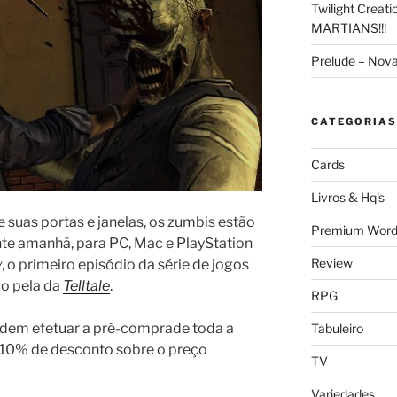
Twilight Creat
MARTIANS!!!
Prelude – Nov
CATEGORIAS
Cards
Livros & Hq's
e suas portas e janelas, os zumbis estão
Premium Word
te amanhã, para PC, Mac e PlayStation
Review
y
, o primeiro episódio da série de jogos
o pela da
Telltale
.
RPG
odem efetuar a pré-comprade toda a
Tabuleiro
(10% de desconto sobre o preço
TV
Variedades