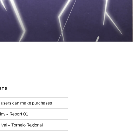
STS
d users can make purchases
iny – Report 01
val – Torneio Regional