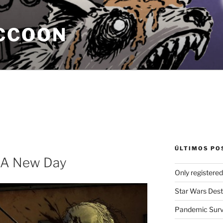
CCOON
ÚLTIMOS PO
 A New Day
Only registere
Star Wars Dest
Pandemic Survi