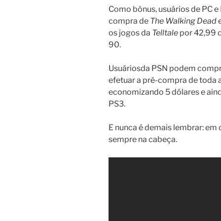
Como bônus, usuários de PC e
compra de
The Walking Dead
e
os jogos da
Telltale
por 42,99 
90.
Usuáriosda PSN podem comprar
efetuar a pré-compra de toda 
economizando 5 dólares e ai
PS3.
E nunca é demais lembrar: em 
sempre na cabeça.