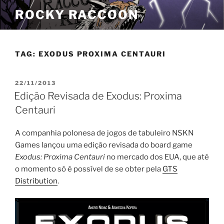
Pular
ROCKY RACCOON
para
o
conteúdo
TAG:
EXODUS PROXIMA CENTAURI
PUBLICADO
22/11/2013
EM
Edição Revisada de Exodus: Proxima
Centauri
A companhia polonesa de jogos de tabuleiro NSKN
Games lançou uma edição revisada do board game
Exodus: Proxima Centauri
no mercado dos EUA, que até
o momento só é possível de se obter pela
GTS
Distribution
.