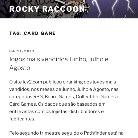
Pular
ROCKY RACCOON
para
o
conteúdo
TAG:
CARD GANE
PUBLICADO
04/11/2011
EM
Jogos mais vendidos Junho, Julho e
Agosto
O site icv2.com publicou o ranking dos jogos mais
vendidos, nos meses de Junho, Julho e Agosto, nas
categorias RPG, Board Games, Collectible Games e
Card Games. Os dados que são baseados em
entrevistas com os lojistas, distribuidores e
fabricantes.
Pelo segundo trimestre seguido o Pathfinder está na