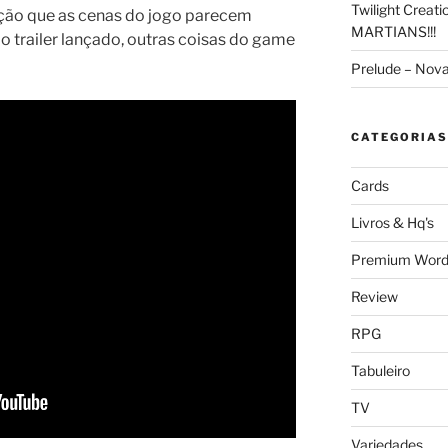
Twilight Creat
ação que as cenas do jogo parecem
MARTIANS!!!
do trailer lançado, outras coisas do game
Prelude – Nov
CATEGORIAS
Cards
Livros & Hq's
Premium Word
Review
RPG
Tabuleiro
TV
Variedades