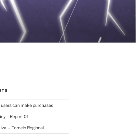
STS
d users can make purchases
iny – Report 01
val – Torneio Regional