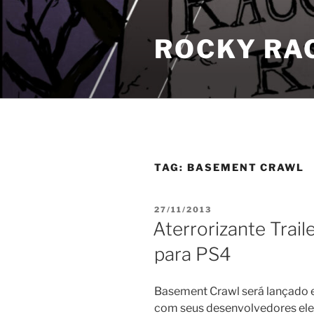
Pular
para
ROCKY RA
o
conteúdo
TAG:
BASEMENT CRAWL
PUBLICADO
27/11/2013
EM
Aterrorizante Trai
para PS4
Basement Crawl será lançado e
com seus desenvolvedores el