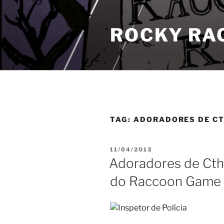
Pular
para
ROCKY RA
o
conteúdo
TAG:
ADORADORES DE C
PUBLICADO
11/04/2013
EM
Adoradores de Cth
do Raccoon Game 