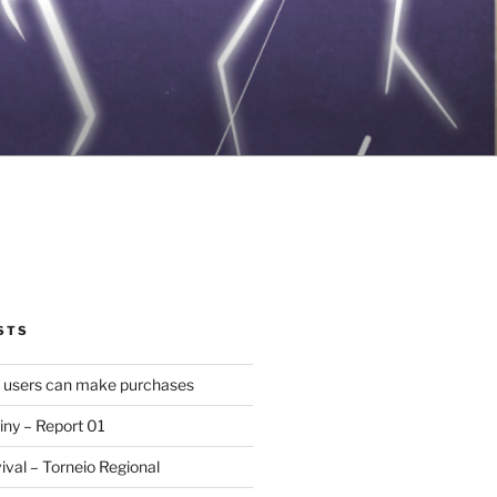
STS
d users can make purchases
iny – Report 01
val – Torneio Regional