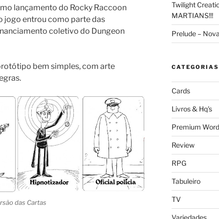
Twilight Creat
ximo lançamento do Rocky Raccoon
MARTIANS!!!
o jogo entrou como parte das
inanciamento coletivo do Dungeon
Prelude – Nov
 protótipo bem simples, com arte
CATEGORIAS
egras.
Cards
Livros & Hq's
Premium Word
Review
RPG
Tabuleiro
TV
rsão das Cartas
Variedades