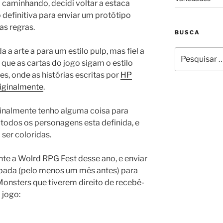
 caminhando, decidi voltar a estaca
definitiva para enviar um protótipo
s regras.
BUSCA
 a arte a para um estilo pulp, mas fiel a
Pesquisar
 que as cartas do jogo sigam o estilo
por:
s, onde as histórias escritas por
HP
riginalmente
.
finalmente tenho alguma coisa para
 todos os personagens esta definida, e
ser coloridas.
ante a Wolrd RPG Fest desse ano, e enviar
bada (pelo menos um mês antes) para
onsters que tiverem direito de recebê-
 jogo: