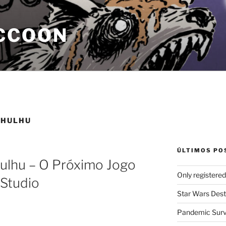
CCOON
THULHU
ÚLTIMOS PO
ulhu – O Próximo Jogo
Only registere
Studio
Star Wars Dest
Pandemic Survi