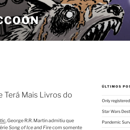
CCOON
ÚLTIMOS PO
e Terá Mais Livros do
Only registere
Star Wars Dest
tic
, George R.R. Martin admitiu que
Pandemic Survi
série
Song of Ice and Fire
com somente