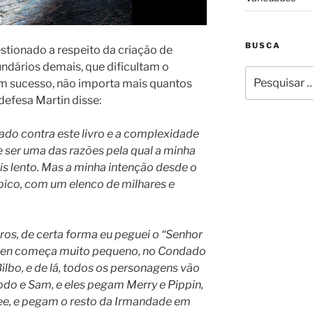
BUSCA
estionado a respeito da criação de
dários demais, que dificultam o
Pesquisar
com sucesso, não importa mais quantos
por:
defesa Martin disse:
ado contra este livro e a complexidade
e ser uma das razões pela qual a minha
is lento. Mas a minha intenção desde o
épico, com um elenco de milhares e
ros, de certa forma eu peguei o “Senhor
kien começa muito pequeno, no Condado
ilbo, e de lá, todos os personagens vão
odo e Sam, e eles pegam Merry e Pippin,
e, e pegam o resto da Irmandade em