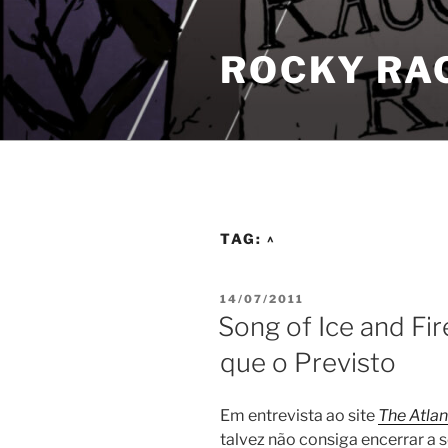
Pular
para
ROCKY RA
o
conteúdo
TAG:
^
PUBLICADO
14/07/2011
EM
Song of Ice and Fir
que o Previsto
Em entrevista ao site
The Atlan
talvez não consiga encerrar a 