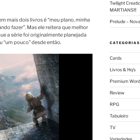
Twilight Creat
MARTIANS!!!
em mais dois livros é “meu plano, minha
Prelude – Nov
ando fazer”. Mas ele reitera que melhor
ue a série foi originalmente planejada
u “um pouco” desde então.
CATEGORIAS
Cards
Livros & Hq's
Premium Word
Review
RPG
Tabuleiro
TV
Variedades