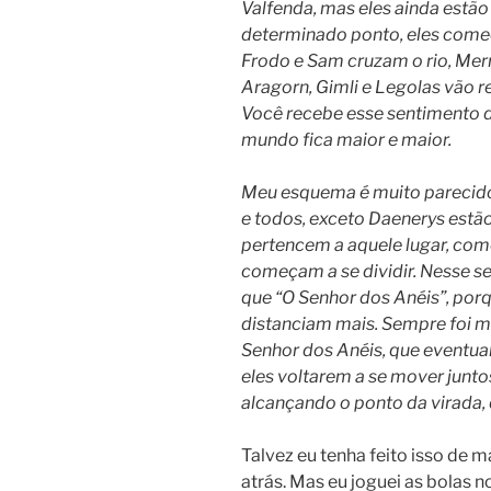
Valfenda, mas eles ainda estão
determinado ponto, eles começ
Frodo e Sam cruzam o rio, Merr
Aragorn, Gimli e Legolas vão r
Você recebe esse sentimento de
mundo fica maior e maior.
Meu esquema é muito parecid
e todos, exceto Daenerys estã
pertencem a aquele lugar, como
começam a se dividir. Nesse se
que “O Senhor dos Anéis”, por
distanciam mais. Sempre foi 
Senhor dos Anéis, que eventu
eles voltarem a se mover junto
alcançando o ponto da virada,
Talvez eu tenha feito isso de m
atrás. Mas eu joguei as bolas n