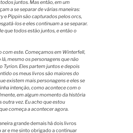
 todos juntos. Mas então, em um
am a se separar de várias maneiras:
y e Pippin são capturados pelos orcs,
esgatá-los e eles continuam a se separar.
 que todos estão juntos, e então o
o com este. Começamos em Winterfell,
o lá, mesmo os personagens que não
 Tyrion. Eles partem juntos e depois
ntido os meus livros são maiores do
que existem mais personagens e eles se
minha intenção, como acontece com o
almente, em algum momento da história
s outra vez. Eu acho que estou
 que começa a acontecer agora.
aneira grande demais há dois livros
o ar e me sinto obrigado a continuar