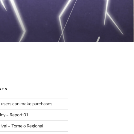
STS
d users can make purchases
iny – Report 01
val – Torneio Regional